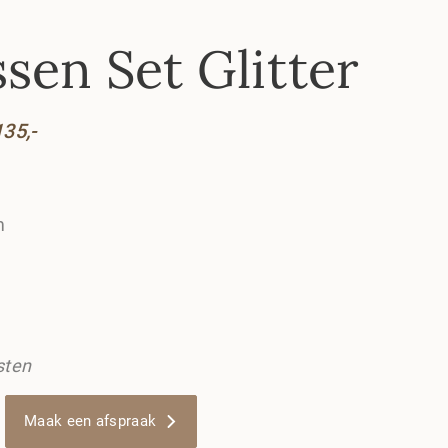
sen Set Glitter
135,-
m
sten
Maak een afspraak