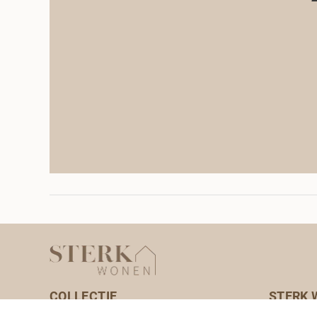
COLLECTIE
STERK
Zitmeubelen
Merken