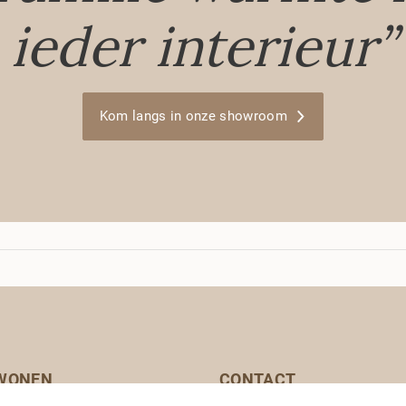
ieder interieur”
Kom langs in onze showroom
 WONEN
CONTACT
Meerndijk 15