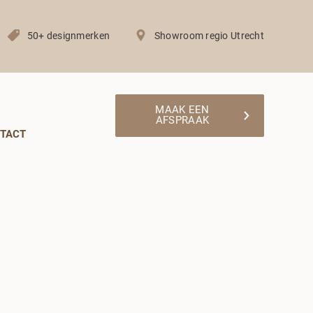
50+ designmerken
Showroom regio Utrecht
MAAK EEN
AFSPRAAK
TACT