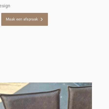
esign
Maak een afspraak