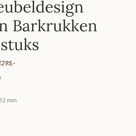
eubeldesign
n Barkrukken
 stuks
€
295
,-
n
y 12 mm