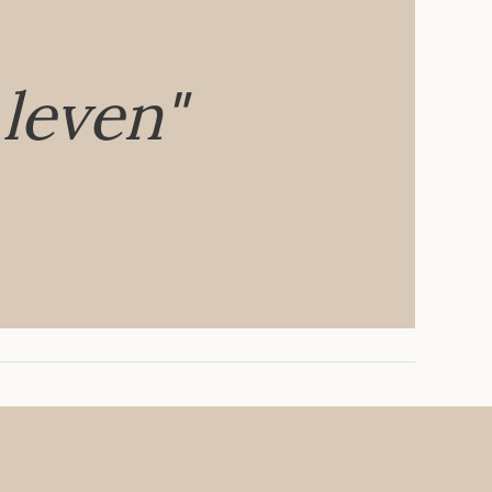
leven"