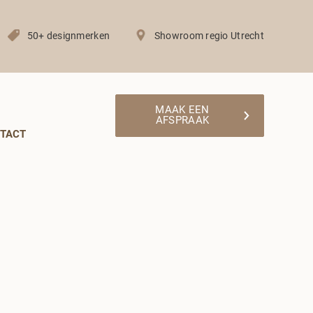
50+ designmerken
Showroom regio Utrecht
MAAK EEN
AFSPRAAK
TACT